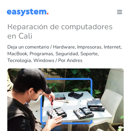
Ir
al
contenido
Reparación de computadores
en Cali
Deja un comentario
/
Hardware
,
Impresoras
,
Internet
,
MacBook
,
Programas
,
Seguridad
,
Soporte
,
Tecnologia
,
Windows
/ Por
Andres