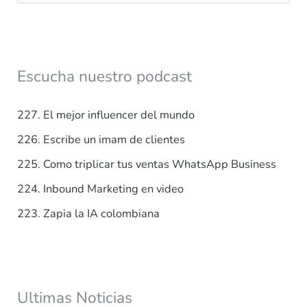
u
s
c
a
Escucha nuestro podcast
r
p
227. El mejor influencer del mundo
o
226. Escribe un imam de clientes
r
225. Como triplicar tus ventas WhatsApp Business
:
224. Inbound Marketing en video
223. Zapia la IA colombiana
Ultimas Noticias