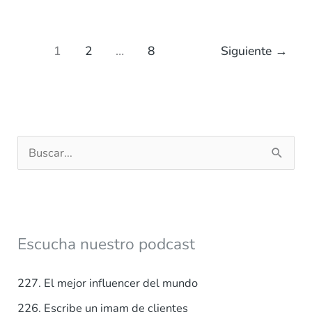
1
2
…
8
Siguiente
→
B
u
s
c
a
Escucha nuestro podcast
r
p
227. El mejor influencer del mundo
o
226. Escribe un imam de clientes