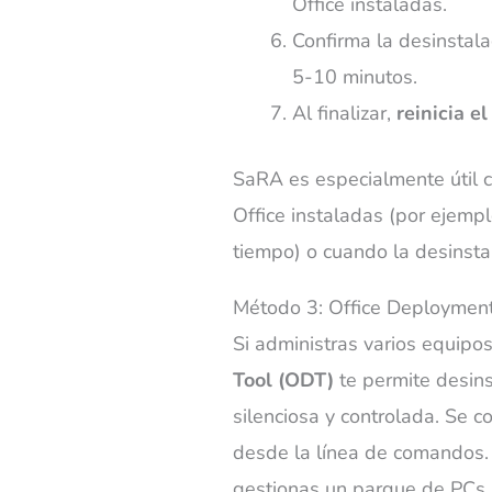
Office instaladas.
Confirma la desinstal
5-10 minutos.
Al finalizar,
reinicia e
SaRA es especialmente útil c
Office instaladas (por ejemp
tiempo) o cuando la desinstal
Método 3: Office Deployment
Si administras varios equipo
Tool (ODT)
te permite desins
silenciosa y controlada. Se c
desde la línea de comandos. 
gestionas un parque de PCs, 