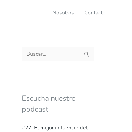
Nosotros
Contacto
B
u
s
c
a
Escucha nuestro
r
podcast
p
o
227. El mejor influencer del