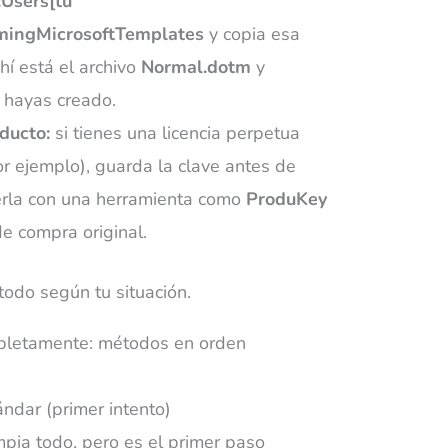
:Users[tu
mingMicrosoftTemplates
y copia esa
hí está el archivo
Normal.dotm
y
e hayas creado.
ducto:
si tienes una licencia perpetua
r ejemplo), guarda la clave antes de
erla con una herramienta como
ProduKey
e compra original.
todo según tu situación.
mpletamente: métodos en orden
ndar (primer intento)
mpia todo, pero es el primer paso