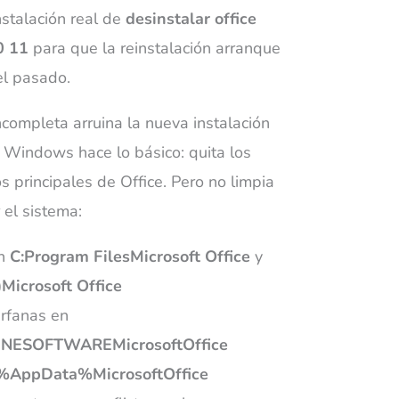
stalación real de
desinstalar office
0 11
para que la reinstalación arranque
el pasado.
ncompleta arruina la nueva instalación
 Windows hace lo básico: quita los
os principales de Office. Pero no limpia
el sistema:
en
C:Program FilesMicrosoft Office
y
Microsoft Office
érfanas en
ESOFTWAREMicrosoftOffice
%AppData%MicrosoftOffice