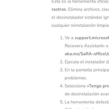
Esta es la herramienta oficia
rastros
. Elimina archivos, cl
el desinstalador estándar ig
cualquier reinstalación limpia
Ve a
support.microso
Recovery Assistant» o
aka.ms/SaRA-officeUn
Ejecuta el instalador 
En la pantalla princip
problemas.
Selecciona
«Tengo pro
de desinstalación ava
La herramienta detect