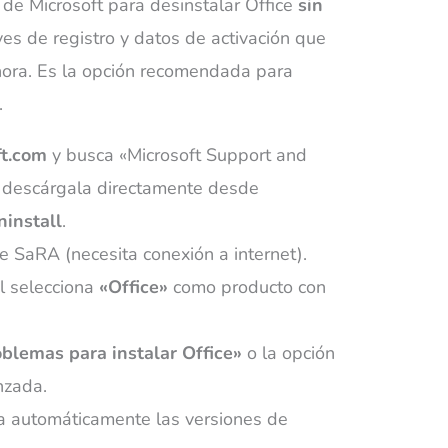
l de Microsoft para desinstalar Office
sin
aves de registro y datos de activación que
nora. Es la opción recomendada para
.
ft.com
y busca «Microsoft Support and
 descárgala directamente desde
install
.
de SaRA (necesita conexión a internet).
al selecciona
«Office»
como producto con
blemas para instalar Office»
o la opción
nzada.
a automáticamente las versiones de