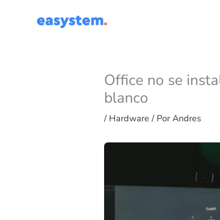
Ir
al
contenido
Office no se insta
blanco
/
Hardware
/ Por
Andres