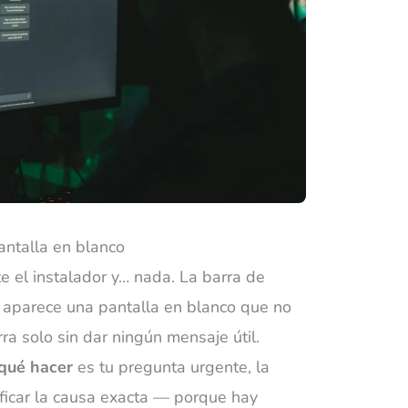
pantalla en blanco
e el instalador y… nada. La barra de
 aparece una pantalla en blanco que no
rra solo sin dar ningún mensaje útil.
 qué hacer
es tu pregunta urgente, la
ficar la causa exacta — porque hay