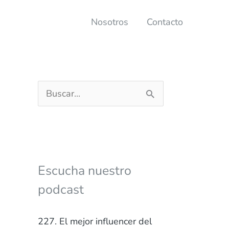
Nosotros
Contacto
B
u
s
c
a
Escucha nuestro
r
podcast
p
o
227. El mejor influencer del