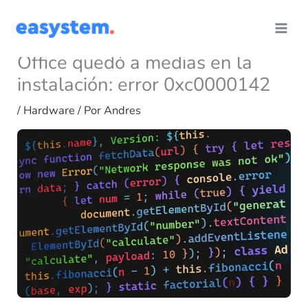
Ir
al
contenido
Office quedó a medias en la
instalación: error 0xc0000142
/
Hardware
/ Por
Andres