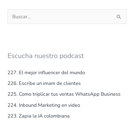
B
u
s
c
a
Escucha nuestro podcast
r
p
227. El mejor influencer del mundo
o
226. Escribe un imam de clientes
r
225. Como triplicar tus ventas WhatsApp Business
:
224. Inbound Marketing en video
223. Zapia la IA colombiana