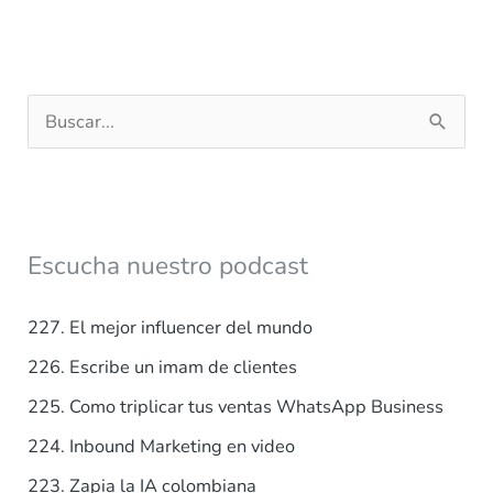
B
u
s
c
a
Escucha nuestro podcast
r
p
227. El mejor influencer del mundo
o
226. Escribe un imam de clientes
r
225. Como triplicar tus ventas WhatsApp Business
:
224. Inbound Marketing en video
223. Zapia la IA colombiana