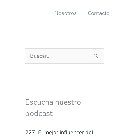
Nosotros
Contacto
B
u
s
c
a
Escucha nuestro
r
podcast
p
o
227. El mejor influencer del