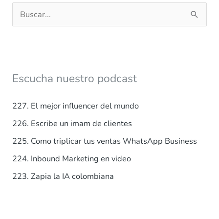
B
u
s
c
a
Escucha nuestro podcast
r
p
227. El mejor influencer del mundo
o
226. Escribe un imam de clientes
r
225. Como triplicar tus ventas WhatsApp Business
:
224. Inbound Marketing en video
223. Zapia la IA colombiana