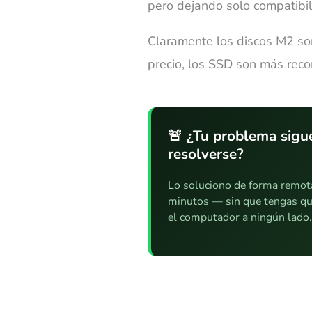
pero dejando solo compatibi
Claramente los discos M2 son
precio, los SSD son más re
🚨 ¿Tu problema sigue
resolverse?
Lo soluciono de forma remot
minutos — sin que tengas qu
el computador a ningún lado