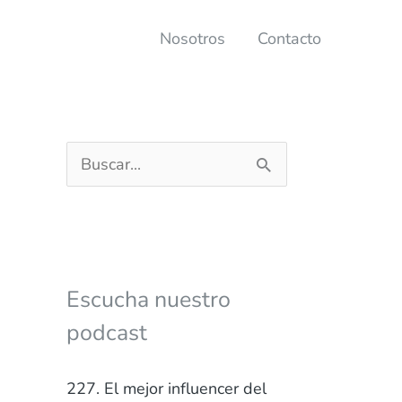
Nosotros
Contacto
B
u
s
c
a
Escucha nuestro
r
podcast
p
o
227. El mejor influencer del