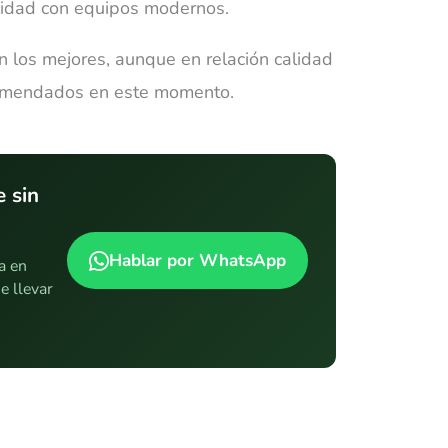
lidad con equipos modernos.
 los mejores, aunque en relación calidad
comendados en este momento.
 sin
Hablar por WhatsApp
a en
e llevar
.