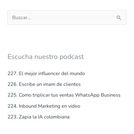
B
u
s
c
a
Escucha nuestro podcast
r
p
227. El mejor influencer del mundo
o
226. Escribe un imam de clientes
r
225. Como triplicar tus ventas WhatsApp Business
:
224. Inbound Marketing en video
223. Zapia la IA colombiana