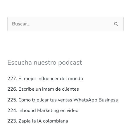
B
u
s
c
a
Escucha nuestro podcast
r
p
227. El mejor influencer del mundo
o
226. Escribe un imam de clientes
r
225. Como triplicar tus ventas WhatsApp Business
:
224. Inbound Marketing en video
223. Zapia la IA colombiana