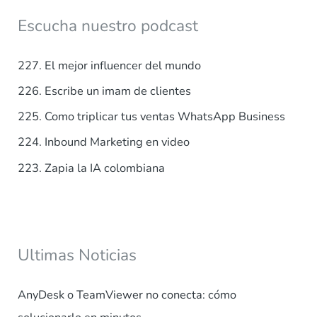
a
Escucha nuestro podcast
r
p
227. El mejor influencer del mundo
o
226. Escribe un imam de clientes
r
225. Como triplicar tus ventas WhatsApp Business
:
224. Inbound Marketing en video
223. Zapia la IA colombiana
Ultimas Noticias
AnyDesk o TeamViewer no conecta: cómo