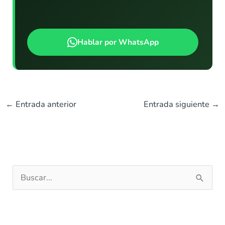
Hablar por WhatsApp
←
Entrada anterior
Entrada siguiente
→
B
u
s
c