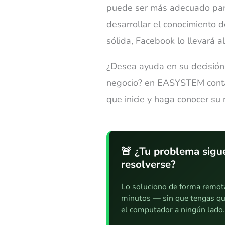
puede ser más adecuado para 
desarrollar el conocimiento 
sólida, Facebook lo llevará a
¿Desea ayuda en su decisión 
negocio? en EASYSTEM conta
que inicie y haga conocer su
🚨 ¿Tu problema sigue
resolverse?
Lo soluciono de forma remot
minutos — sin que tengas qu
el computador a ningún lado