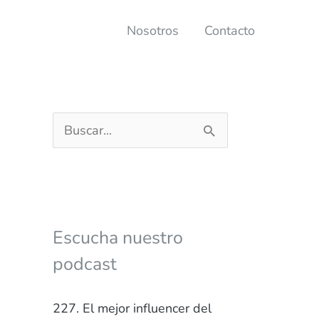
Nosotros
Contacto
B
u
s
c
a
Escucha nuestro
r
podcast
p
o
227. El mejor influencer del