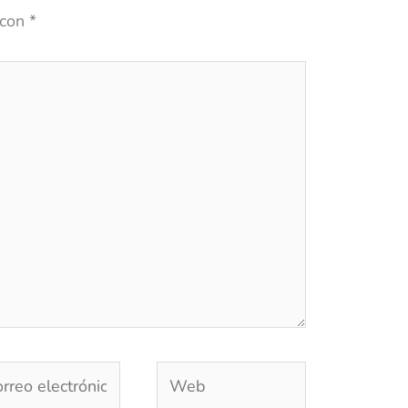
 con
*
reo
Web
trónico*