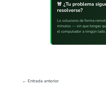
🚨 ¿Tu problema sigue
resolverse?
Lo soluciono de forma remot
minutos — sin que tengas qu
el computador a ningún lado
←
Entrada anterior