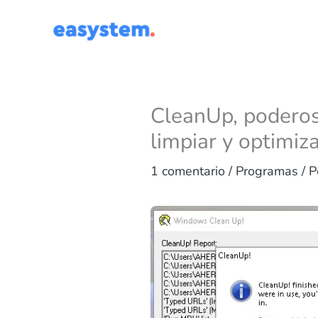
Ir
al
contenido
CleanUp, poderos
limpiar y optimi
1 comentario
/
Programas
/ 