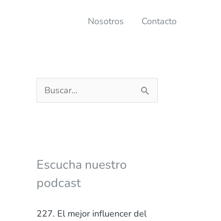
Nosotros
Contacto
B
u
s
c
a
Escucha nuestro
r
podcast
p
o
227. El mejor influencer del