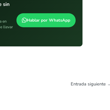
 sin
Hablar por WhatsApp
a en
e llevar
.
Entrada siguiente