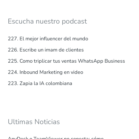
c
a
Escucha nuestro podcast
r
p
227. El mejor influencer del mundo
o
226. Escribe un imam de clientes
r
225. Como triplicar tus ventas WhatsApp Business
:
224. Inbound Marketing en video
223. Zapia la IA colombiana
Ultimas Noticias
AnyDesk o TeamViewer no conecta: cómo