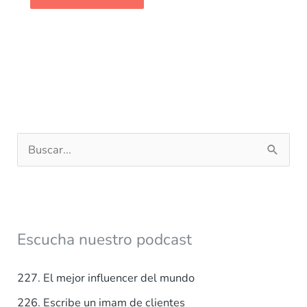
B
u
s
c
a
Escucha nuestro podcast
r
p
227. El mejor influencer del mundo
o
226. Escribe un imam de clientes