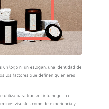
 un logo ni un eslogan, una identidad de
os los factores que definen quien eres
utiliza para transmitir tu negocio e
términos visuales como de experiencia y