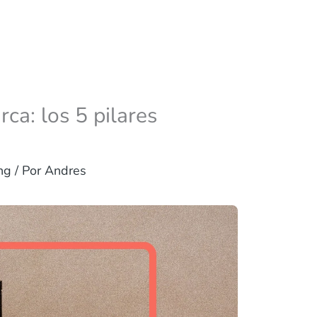
a: los 5 pilares
ng
/ Por
Andres