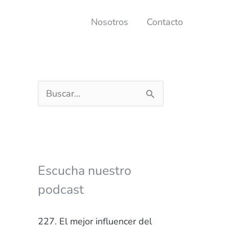
Nosotros
Contacto
B
u
s
c
a
Escucha nuestro
r
podcast
p
o
227. El mejor influencer del