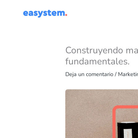
Ir
al
contenido
Construyendo marc
fundamentales.
Deja un comentario
/
Marketi