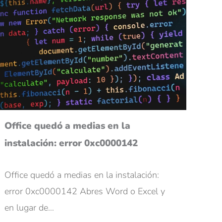
Office quedó a medias en la
instalación: error 0xc0000142
Office quedó a medias en la instalación:
error 0xc0000142 Abres Word o Excel y
en lugar de…