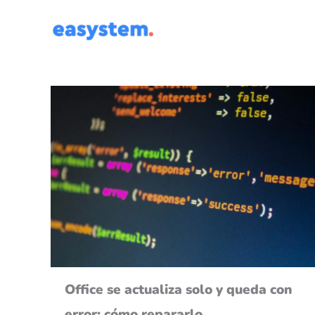
Ir
al
contenido
Office se actualiza solo y queda con
error: cómo repararlo