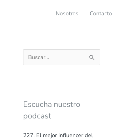
Nosotros
Contacto
B
u
s
c
a
Escucha nuestro
r
podcast
p
o
227. El mejor influencer del