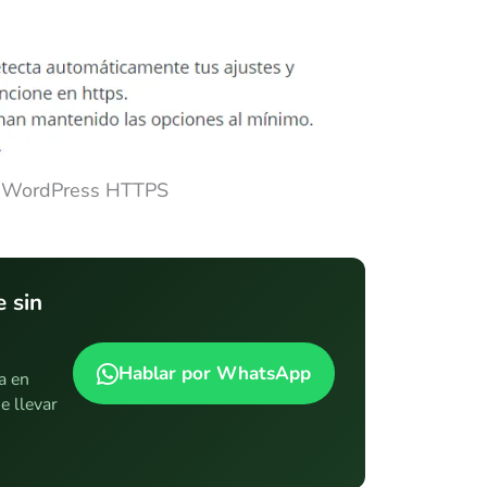
n WordPress HTTPS
 sin
Hablar por WhatsApp
a en
e llevar
.