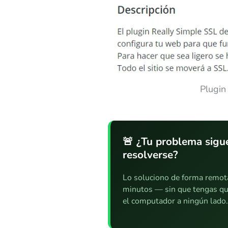
Plugi
🚨 ¿Tu problema sigue
resolverse?
Lo soluciono de forma remot
minutos — sin que tengas qu
el computador a ningún lado