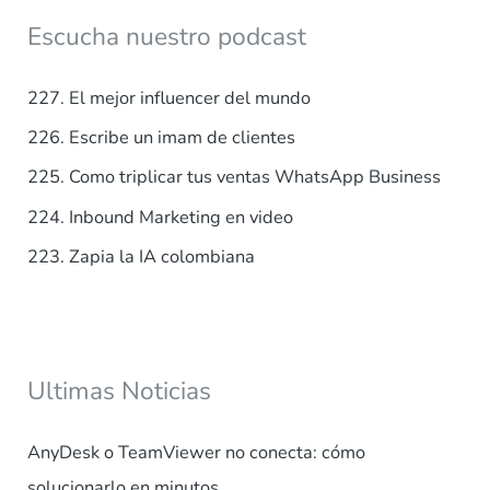
a
Escucha nuestro podcast
r
p
227. El mejor influencer del mundo
o
226. Escribe un imam de clientes
r
225. Como triplicar tus ventas WhatsApp Business
:
224. Inbound Marketing en video
223. Zapia la IA colombiana
Ultimas Noticias
AnyDesk o TeamViewer no conecta: cómo
solucionarlo en minutos