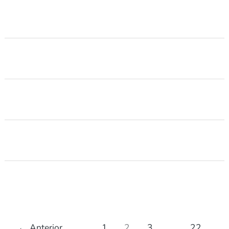
←
Anterior
1
2
3
…
22