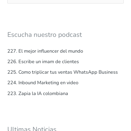
u
s
c
a
Escucha nuestro podcast
r
p
227. El mejor influencer del mundo
o
226. Escribe un imam de clientes
r
225. Como triplicar tus ventas WhatsApp Business
:
224. Inbound Marketing en video
223. Zapia la IA colombiana
Ultimas Noticias